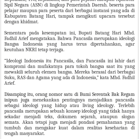
Sipil Negara (ASN) di lingkup Pemerintah Daerah. beserta para
pelajar maupun para peserta dari berbagai instansi yang ada di
Kabupaten Batang Hari, tampak mengikuti upacara tersebut
dengan khidmat.
Sementara pada kesempatan ini,
Bupati Batang Hari Mhd.
Fadhil Arief
mengatakan. Bahwa Pancasila merupakan ideologi
Bangsa Indonesia yang harus terus dipertahankan, agar
keutuhan NKRI tetap terjaga.
“Ideologi Indonesia itu Pancasila, dan Pancasila ini lahir dari
kompromi dan mufakatnya para tokoh bangsa saat itu yang
mewakili seluruh elemen bangsa. Mereka berasal dari berbagai
Suku, RAS dan Agama yang ada di Indonesia,” kata Mhd. Fadhil
Arief.
Disamping itu, orang nomor satu di Bumi Serentak Bak Regam
inipun juga
menekankan pentingnya menjadikan pancasila
sebagai
ideologi yang hidup atau
living ideology
.
Terlebih
pancasila merupakan s
ebuah konsep ideologi
yang
tidak hanya
sekadar menjadi teks
,
dokumen sejarah
,
atau
pun
slogan
semata
. Akan tetapi juga menjadi pondasi pemahaman yang
tumbuh dan mengakar kuat dalam realitas keseharian di
tengah masyarakat.