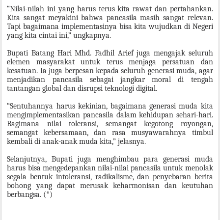
“Nilai-nilah ini yang harus terus kita rawat dan pertahankan.
Kita sangat meyakini bahwa pancasila masih sangat relevan.
Tapi bagaimana implementasinya bisa kita wujudkan di Negeri
yang kita cintai ini,” ungkapnya.
Bupati Batang Hari Mhd. Fadhil Arief juga mengajak seluruh
elemen masyarakat untuk terus
menjaga persatuan
dan
kesatuan.
Ia juga berpesan kepada seluruh generasi muda, agar
menjadikan
pancasila sebagai jangkar moral di tengah
tantangan global dan disrupsi teknologi
digital.
“Sentuhannya harus kekinian, bagaimana generasi muda kita
mengimplementasikan pancasila dalam kehidupan sehari-hari.
Bagimana nilai toleransi, semangat kegotong royongan,
semangat kebersamaan, dan rasa musyawarahnya timbul
kembali di anak-anak muda kita,” jelasnya.
Selanjutnya, Bupati juga menghimbau para generasi muda
harus bisa mengedepankan nilai-nilai pancasila untuk
menolak
segala bentuk intoleransi
,
radikalisme
,
dan penyebaran berita
bohong
yang dapat merusak keharmonisan
dan keutuhan
berbangsa
. (*)