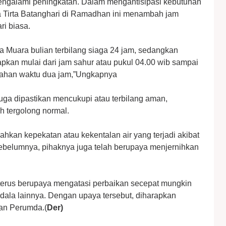
engalami peningkatan. Dalam mengantisipasi kebutuhan
a Tirta Batanghari di Ramadhan ini menambah jam
ri biasa.
ta Muara bulian terbilang siaga 24 jam, sedangkan
iapkan mulai dari jam sahur atau pukul 04.00 wib sampai
bahan waktu dua jam,”Ungkapnya
uga dipastikan mencukupi atau terbilang aman,
ih tergolong normal.
bahkan kepekatan atau kekentalan air yang terjadi akibat
ebelumnya, pihaknya juga telah berupaya menjernihkan
terus berupaya mengatasi perbaikan secepat mungkin
ndala lainnya. Dengan upaya tersebut, diharapkan
an Perumda.(
Der)