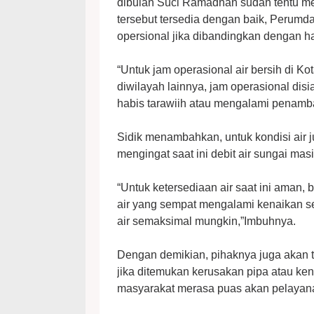
dibulan Suci Ramadhan sudah tentu m
tersebut tersedia dengan baik, Perumd
opersional jika dibandingkan dengan ha
“Untuk jam operasional air bersih di Ko
diwilayah lainnya, jam operasional dis
habis tarawiih atau mengalami penam
Sidik menambahkan, untuk kondisi air j
mengingat saat ini debit air sungai mas
“Untuk ketersediaan air saat ini aman, 
air yang sempat mengalami kenaikan s
air semaksimal mungkin,”Imbuhnya.
Dengan demikian, pihaknya juga akan 
jika ditemukan kerusakan pipa atau ke
masyarakat merasa puas akan pelayan