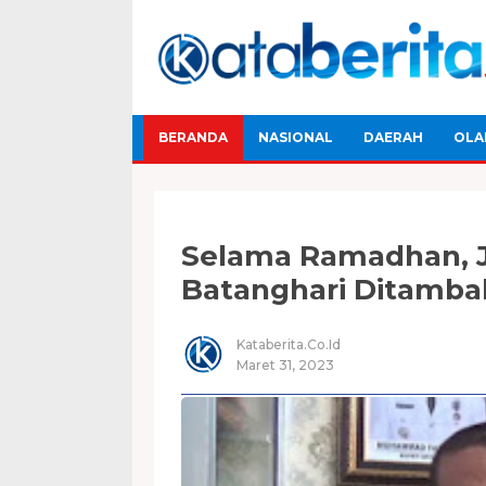
BERANDA
NASIONAL
DAERAH
OLA
Selama Ramadhan, J
Batanghari Ditamba
Kataberita.co.id
Maret 31, 2023