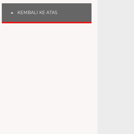
KEMBALI KE ATAS
, Dirreskrimsus Polda Jambi : Akan Kita Tindak Tegas Pe