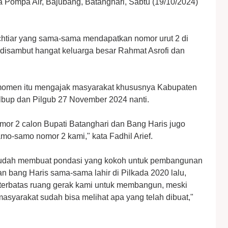
a Pompa Air, Bajubang, Batanghari, Sabtu (19/10/2024)
achtiar yang sama-sama mendapatkan nomor urut 2 di
i disambut hangat keluarga besar Rahmat Asrofi dan
a momen itu mengajak masyarakat khususnya Kabupaten
ilbup dan Pilgub 27 November 2024 nanti.
or 2 calon Bupati Batanghari dan Bang Haris jugo
mo-samo nomor 2 kami," kata Fadhil Arief.
 sudah membuat pondasi yang kokoh untuk pembangunan
an bang Haris sama-sama lahir di Pilkada 2020 lalu,
 terbatas ruang gerak kami untuk membangun, meski
syarakat sudah bisa melihat apa yang telah dibuat,"