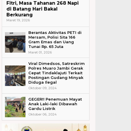
Fitri, Masa Tahanan 268 Napi
di Batang Hari Bakal
Berkurang
Maret 19, 2026
Berantas Aktivitas PETI di
Mersam, Polisi Sita 166
Gram Emas dan Uang
Tunai Rp. 65 Juta
Maret 01, 2026
Viral Dimedsos, Satreskrim
Polres Muaro Jambi Gerak
Cepat Tindaklajuti Terkait
Postingan Gudang Minyak
Diduga Ilegal
Oktober 09, 2024
GEGER!! Penemuan Mayat
Anak Laki-laki Dibawah
Gardu Listrik
Oktober 06, 2024