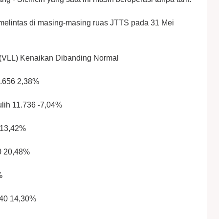
 melintas di masing-masing ruas JTTS pada 31 Mei
 (VLL) Kenaikan Dibanding Normal
2.656 2,38%
lih 11.736 -7,04%
-13,42%
0 20,48%
%
540 14,30%